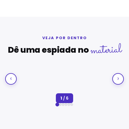
VEJA POR DENTRO
material
Dê uma espiada no
‹
›
1
/
6