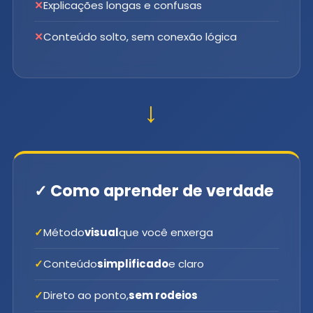
Explicações longas e confusas
Conteúdo solto, sem conexão lógica
→
✓ Como aprender de verdade
Método
visual
que você enxerga
Conteúdo
simplificado
e claro
Direto ao ponto,
sem rodeios