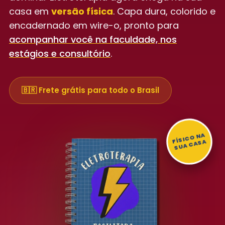
casa em
versão física
. Capa dura, colorido e
encadernado em wire-o, pronto para
acompanhar você na faculdade, nos
estágios e consultório
.
🇧🇷 Frete grátis para todo o Brasil
FÍSI
C
O
NA
S
UA
CASA